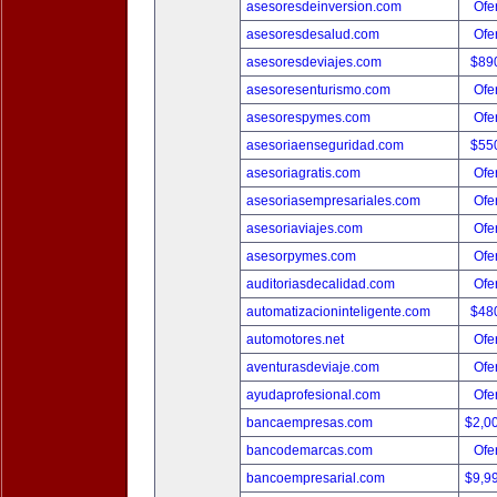
asesoresdeinversion.com
Ofer
asesoresdesalud.com
Ofer
asesoresdeviajes.com
$89
asesoresenturismo.com
Ofer
asesorespymes.com
Ofer
asesoriaenseguridad.com
$55
asesoriagratis.com
Ofer
asesoriasempresariales.com
Ofer
asesoriaviajes.com
Ofer
asesorpymes.com
Ofer
auditoriasdecalidad.com
Ofer
automatizacioninteligente.com
$48
automotores.net
Ofer
aventurasdeviaje.com
Ofer
ayudaprofesional.com
Ofer
bancaempresas.com
$2,0
bancodemarcas.com
Ofer
bancoempresarial.com
$9,9