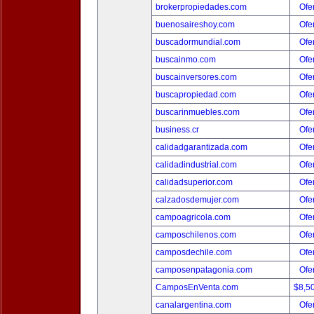
brokerpropiedades.com
Ofer
buenosaireshoy.com
Ofer
buscadormundial.com
Ofer
buscainmo.com
Ofer
buscainversores.com
Ofer
buscapropiedad.com
Ofer
buscarinmuebles.com
Ofer
business.cr
Ofer
calidadgarantizada.com
Ofer
calidadindustrial.com
Ofer
calidadsuperior.com
Ofer
calzadosdemujer.com
Ofer
campoagricola.com
Ofer
camposchilenos.com
Ofer
camposdechile.com
Ofer
camposenpatagonia.com
Ofer
CamposEnVenta.com
$8,5
canalargentina.com
Ofer