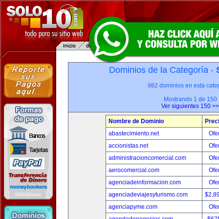
Dominios de la Categoría -
982 dominios en esta categ
Mostrando 1 de 150
Ver siguientes 150 >>
Nombre de Dominio
Prec
abastecimiento.net
Ofer
accionistas.net
Ofer
administracioncomercial.com
Ofer
aerocomercial.com
Ofer
agenciadeinformacion.com
Ofer
agenciadeviajesyturismo.com
$2,8
agenciapyme.com
Ofer