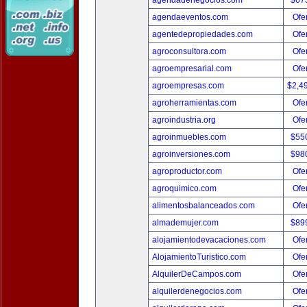
agendadenegocios.com
$67
agendaeventos.com
Ofer
agentedepropiedades.com
Ofer
agroconsultora.com
Ofer
agroempresarial.com
Ofer
agroempresas.com
$2,4
agroherramientas.com
Ofer
agroindustria.org
Ofer
agroinmuebles.com
$55
agroinversiones.com
$98
agroproductor.com
Ofer
agroquimico.com
Ofer
alimentosbalanceados.com
Ofer
almademujer.com
$89
alojamientodevacaciones.com
Ofer
AlojamientoTuristico.com
Ofer
AlquilerDeCampos.com
Ofer
alquilerdenegocios.com
Ofer