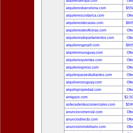
alquilerderopa.com
Ofer
alquileresbarcelona.com
$55
alquilerescostarica.com
Ofer
alquileresdecasas.com
$60
alquileresdeoficinas.com
Ofer
alquileresdepartamentos.com
Ofer
alquileresgesell.com
$60
alquileresuruguay.com
Ofer
alquileresyventas.com
Ofer
alquilerexpress.com
Ofer
alquilerparaestudiantes.com
Ofer
alquiloenuruguay.com
Ofer
alquilopropiedad.com
Ofer
amigazo.com
$2,5
antecedentescomerciales.com
$59
anunciocomercial.com
Ofer
anunciodirecto.com
Ofer
anuncioinmobiliario.com
Ofer