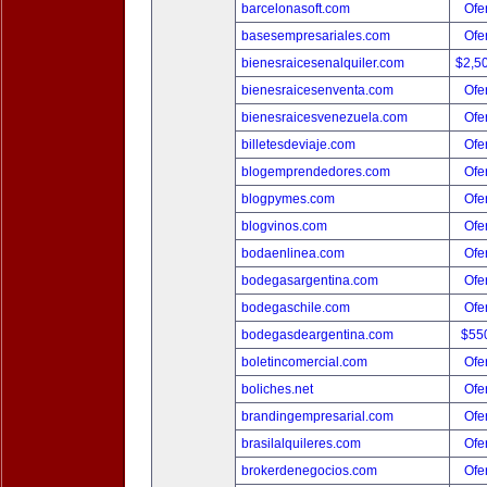
barcelonasoft.com
Ofer
basesempresariales.com
Ofer
bienesraicesenalquiler.com
$2,5
bienesraicesenventa.com
Ofer
bienesraicesvenezuela.com
Ofer
billetesdeviaje.com
Ofer
blogemprendedores.com
Ofer
blogpymes.com
Ofer
blogvinos.com
Ofer
bodaenlinea.com
Ofer
bodegasargentina.com
Ofer
bodegaschile.com
Ofer
bodegasdeargentina.com
$55
boletincomercial.com
Ofer
boliches.net
Ofer
brandingempresarial.com
Ofer
brasilalquileres.com
Ofer
brokerdenegocios.com
Ofer