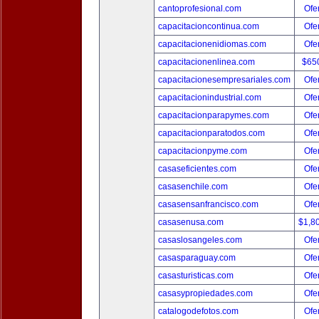
cantoprofesional.com
Ofer
capacitacioncontinua.com
Ofer
capacitacionenidiomas.com
Ofer
capacitacionenlinea.com
$65
capacitacionesempresariales.com
Ofer
capacitacionindustrial.com
Ofer
capacitacionparapymes.com
Ofer
capacitacionparatodos.com
Ofer
capacitacionpyme.com
Ofer
casaseficientes.com
Ofer
casasenchile.com
Ofer
casasensanfrancisco.com
Ofer
casasenusa.com
$1,8
casaslosangeles.com
Ofer
casasparaguay.com
Ofer
casasturisticas.com
Ofer
casasypropiedades.com
Ofer
catalogodefotos.com
Ofer