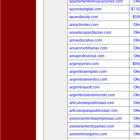
apartamentodevacaciones.com
Ofer
apuestadigital.com
$7,5
apuestasvip.com
$59
areaclientes.com
Ofer
areadecapacitacion.com
Ofer
areaeducativa.com
Ofer
areainmobiliarias.com
Ofer
areaprofesional.com
Ofer
argenpymes.com
$95
argentinaempleo.com
Ofer
argentinaeventos.com
Ofer
argentinasoft.com
Ofer
argentinosenelmundo.com
Ofer
articulosdepublicidad.com
Ofer
articulosparapublicidad.com
Ofer
asesoramientoaempresas.com
Ofer
asesoramientopymes.com
Ofer
asesorenseguros.com
Ofer