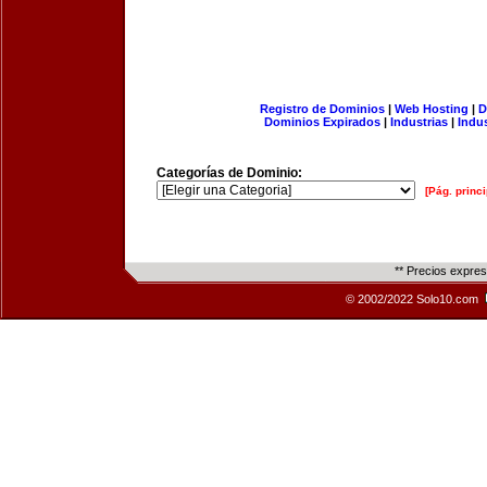
Registro de Dominios
|
Web Hosting
|
D
Dominios Expirados
|
Industrias
|
Indu
Categorías de Dominio:
[Pág. princi
** Precios expre
© 2002/2022 Solo10.com