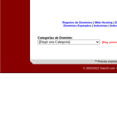
Registro de Dominios
|
Web Hosting
|
D
Dominios Expirados
|
Industrias
|
Indu
Categorías de Dominio:
[Pág. princi
** Precios expre
© 2002/2022 Solo10.com