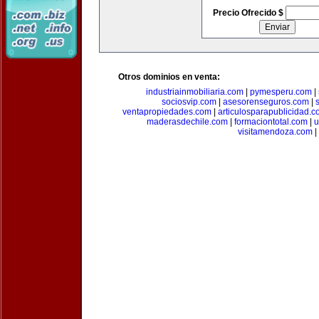
Precio Ofrecido $
Otros dominios en venta:
industriainmobiliaria.com
|
pymesperu.com
|
sociosvip.com
|
asesorenseguros.com
|
ventapropiedades.com
|
articulosparapublicidad.
maderasdechile.com
|
formaciontotal.com
|
u
visitamendoza.com
|