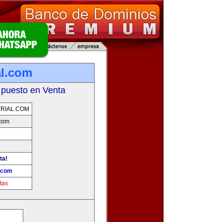
al.com
 puesto en Venta
RIAL.COM
.com
ta!
l.com
tas