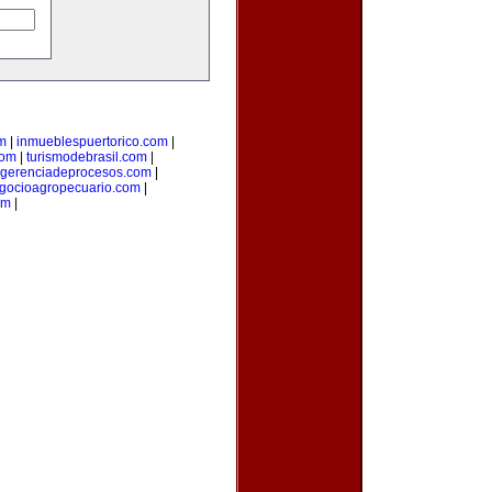
m
|
inmueblespuertorico.com
|
com
|
turismodebrasil.com
|
gerenciadeprocesos.com
|
gocioagropecuario.com
|
om
|