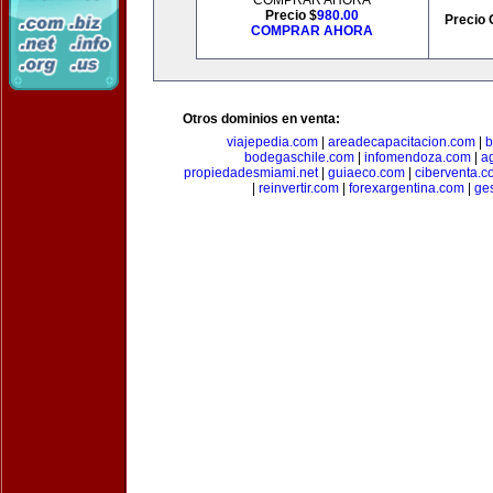
COMPRAR AHORA
Precio $
980.00
Precio 
COMPRAR AHORA
Otros dominios en venta:
viajepedia.com
|
areadecapacitacion.com
|
b
bodegaschile.com
|
infomendoza.com
|
a
propiedadesmiami.net
|
guiaeco.com
|
ciberventa.c
|
reinvertir.com
|
forexargentina.com
|
ge