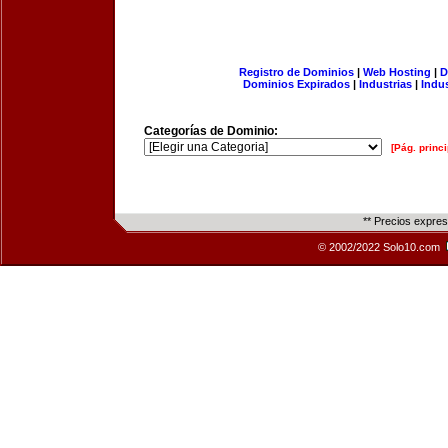
Registro de Dominios
|
Web Hosting
|
D
Dominios Expirados
|
Industrias
|
Indu
Categorías de Dominio:
[Pág. princi
** Precios expre
© 2002/2022 Solo10.com