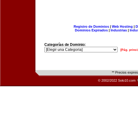
Registro de Dominios
|
Web Hosting
|
D
Dominios Expirados
|
Industrias
|
Indu
Categorías de Dominio:
[Pág. princi
** Precios expre
© 2002/2022 Solo10.com