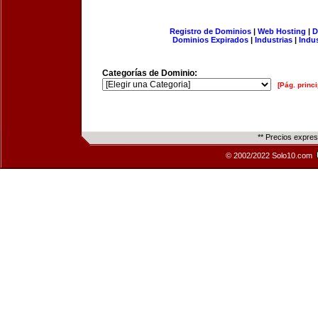
Registro de Dominios
|
Web Hosting
|
D
Dominios Expirados
|
Industrias
|
Indu
Categorías de Dominio:
[Pág. princi
** Precios expre
© 2002/2022 Solo10.com