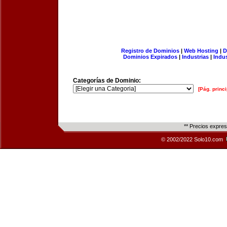
Registro de Dominios
|
Web Hosting
|
D
Dominios Expirados
|
Industrias
|
Indu
Categorías de Dominio:
[Pág. princi
** Precios expre
© 2002/2022 Solo10.com