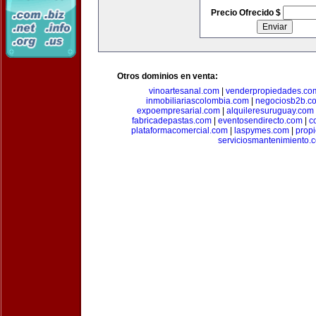
Precio Ofrecido $
Otros dominios en venta:
vinoartesanal.com
|
venderpropiedades.co
inmobiliariascolombia.com
|
negociosb2b.c
expoempresarial.com
|
alquileresuruguay.com
fabricadepastas.com
|
eventosendirecto.com
|
c
plataformacomercial.com
|
laspymes.com
|
prop
serviciosmantenimiento.