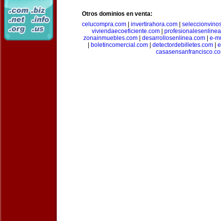
Otros dominios en venta:
celucompra.com
|
invertirahora.com
|
seleccionvino
viviendaecoeficiente.com
|
profesionalesenline
zonainmuebles.com
|
desarrollosenlinea.com
|
e-m
|
boletincomercial.com
|
detectordebilletes.com
|
e
casasensanfrancisco.c