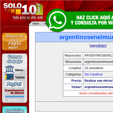
argentinosenelm
Vendido!
Mayusculas:
ARGENTINOSENE
Minusculas:
argentinosenelmun
Longitud:
19 caracteres
Categorias:
Sin Clasificar
Precio:
Realizar una oferta!
Visitar!
argentinosenelmun
Serán consideradas ofer