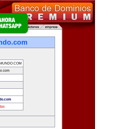
undo.com
LMUNDO.COM
do.com
do.com
tas