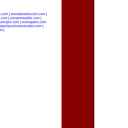
s.com
|
vinosdeseleccion.com
|
a.com
|
zonainmueble.com
|
unicipio.com
|
susregalos.com
spectaculosmusicales.com
|
om
|