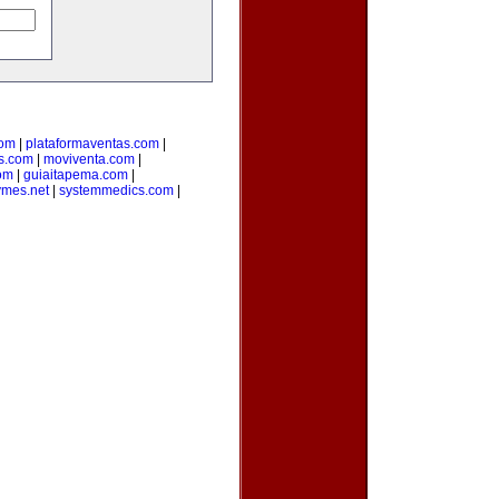
com
|
plataformaventas.com
|
s.com
|
moviventa.com
|
com
|
guiaitapema.com
|
ymes.net
|
systemmedics.com
|