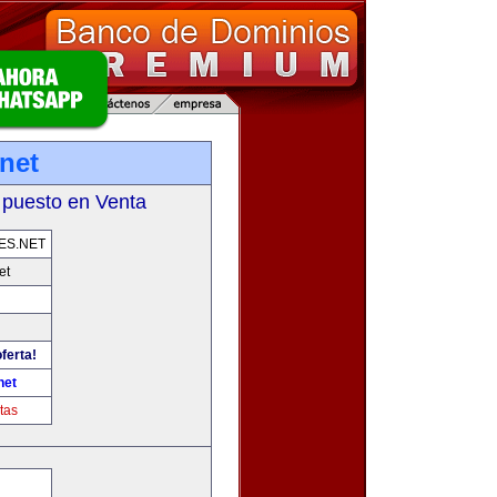
net
 puesto en Venta
ES.NET
et
ferta!
net
tas