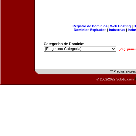
Registro de Dominios
|
Web Hosting
|
D
Dominios Expirados
|
Industrias
|
Indu
Categorías de Dominio:
[Pág. princi
** Precios expre
© 2002/2022 Solo10.com