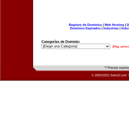
Registro de Dominios
|
Web Hosting
|
D
Dominios Expirados
|
Industrias
|
Indu
Categorías de Dominio:
[Pág. princi
** Precios expre
© 2002/2022 Solo10.com