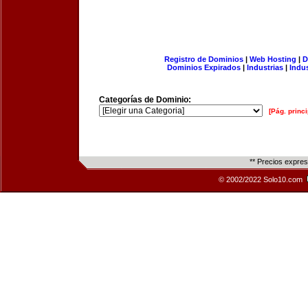
Registro de Dominios
|
Web Hosting
|
D
Dominios Expirados
|
Industrias
|
Indu
Categorías de Dominio:
[Pág. princi
** Precios expre
© 2002/2022 Solo10.com