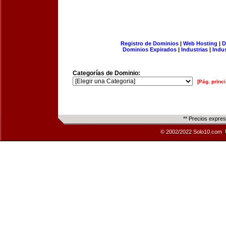
Registro de Dominios
|
Web Hosting
|
D
Dominios Expirados
|
Industrias
|
Indu
Categorías de Dominio:
[Pág. princi
** Precios expre
© 2002/2022 Solo10.com