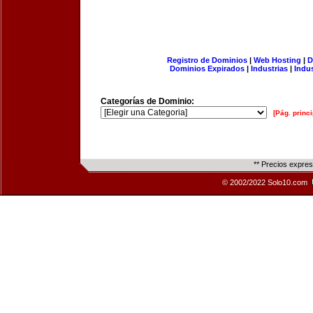
Registro de Dominios
|
Web Hosting
|
D
Dominios Expirados
|
Industrias
|
Indu
Categorías de Dominio:
[Pág. princi
** Precios expre
© 2002/2022 Solo10.com