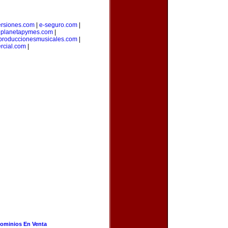
ersiones.com
|
e-seguro.com
|
|
planetapymes.com
|
produccionesmusicales.com
|
rcial.com
|
ominios En Venta