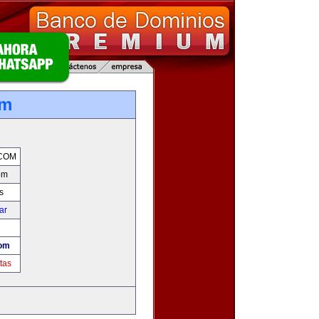
om
COM
om
s
ar
com
tas