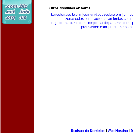
Otros dominios en venta:
barcelonasoft.com
|
comunidadescolar.com
|
e-inv
zonasocios.com
|
agroherramientas.com
registromarcario.com
|
empresasdepanama.com
|
prensaweb.com
|
inmueblecome
Registro de Dominios
|
Web Hosting
|
D