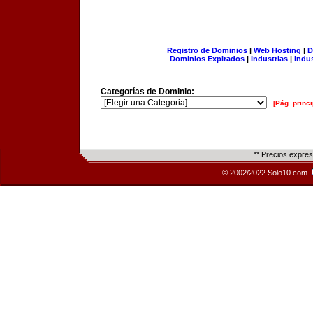
Registro de Dominios
|
Web Hosting
|
D
Dominios Expirados
|
Industrias
|
Indu
Categorías de Dominio:
[Pág. princi
** Precios expre
© 2002/2022 Solo10.com