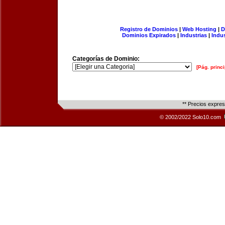
Registro de Dominios
|
Web Hosting
|
D
Dominios Expirados
|
Industrias
|
Indu
Categorías de Dominio:
[Pág. princi
** Precios expre
© 2002/2022 Solo10.com