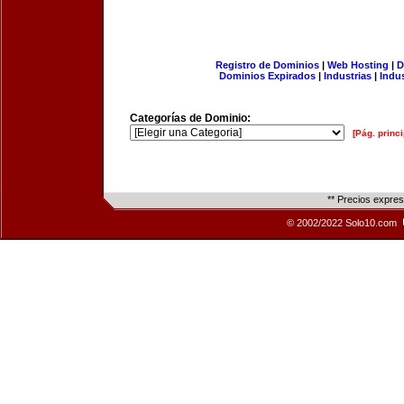
Registro de Dominios
|
Web Hosting
|
D
Dominios Expirados
|
Industrias
|
Indu
Categorías de Dominio:
[Pág. princi
** Precios expre
© 2002/2022 Solo10.com