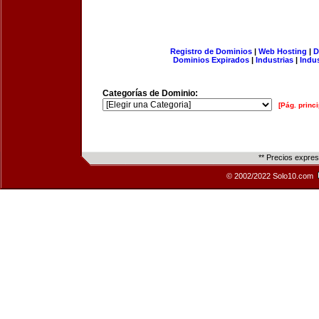
Registro de Dominios
|
Web Hosting
|
D
Dominios Expirados
|
Industrias
|
Indu
Categorías de Dominio:
[Pág. princi
** Precios expre
© 2002/2022 Solo10.com