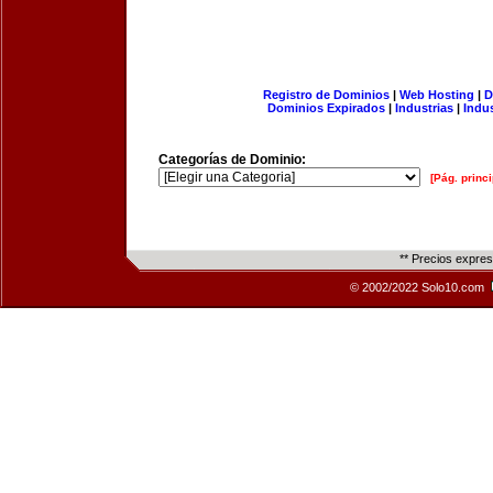
Registro de Dominios
|
Web Hosting
|
D
Dominios Expirados
|
Industrias
|
Indu
Categorías de Dominio:
[Pág. princi
** Precios expre
© 2002/2022 Solo10.com