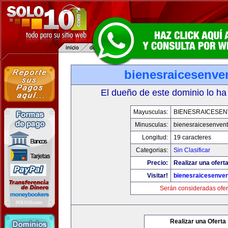
bienesraicesenve
El dueño de este dominio lo ha
Mayusculas:
BIENESRAICESEN
Minusculas:
bienesraicesenven
Longitud:
19 caracteres
Categorias:
Sin Clasificar
Precio:
Realizar una oferta
Visitar!
bienesraicesenve
Serán consideradas ofer
Realizar una Oferta