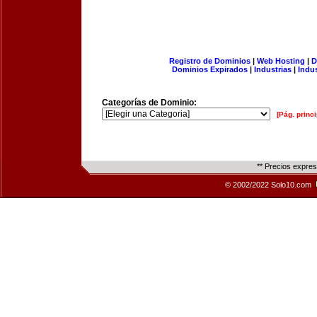
Registro de Dominios
|
Web Hosting
|
D
Dominios Expirados
|
Industrias
|
Indu
Categorías de Dominio:
[Pág. princi
** Precios expre
© 2002/2022 Solo10.com