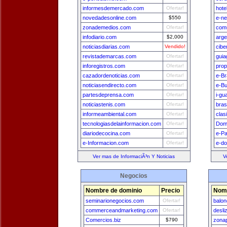
informesdemercado.com
Ofertar!
hote
novedadesonline.com
$550
e-n
zonademedios.com
Ofertar!
comu
infodiario.com
$2,000
arge
noticiasdiarias.com
Vendido!
cibe
revistademarcas.com
Ofertar!
guia
inforegistros.com
Ofertar!
prop
cazadordenoticias.com
Ofertar!
e-Br
noticiasendirecto.com
Ofertar!
e-B
partesdeprensa.com
Ofertar!
i-gu
noticiastenis.com
Ofertar!
bras
informeambiental.com
Ofertar!
clas
tecnologiasdelainformacion.com
Ofertar!
Dom
diariodecocina.com
Ofertar!
e-Pa
e-Informacion.com
Ofertar!
e-do
Ver mas de InformaciÃ³n Y Noticias
V
Negocios
Nombre de dominio
Precio
Nomb
seminarionegocios.com
Ofertar!
balon
commerceandmarketing.com
Ofertar!
desli
Comercios.biz
$790
zona