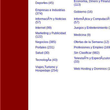
Economia, Dinero y Finan
Deportes (45)
(113)
Empresas e Industrias
Gobierno (16)
(374)
InformaciÃ³n y Noticias
InformÃ¡tica y ComputaciÃ
(57)
(57)
Internet (99)
Juegos y Entretenimiento (
Marketing y Publicidad
Medicina (9)
(122)
Negocios (385)
Ofertas de la Semana (12)
Portales (231)
Profesiones y Empleo (169
Salud (30)
Sin Clasificar (982)
TelevisiÃ³n y EspectÃ¡culo
TecnologÃ­a (43)
(33)
Viajes,Turismo y
Web Hosting y Dominios (
Hospedaje (254)