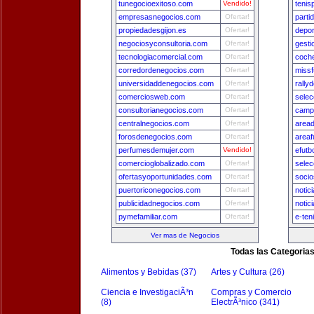
tunegocioexitoso.com
Vendido!
tenis
empresasnegocios.com
Ofertar!
parti
propiedadesgijon.es
Ofertar!
depo
negociosyconsultoria.com
Ofertar!
gest
tecnologiacomercial.com
Ofertar!
coch
corredordenegocios.com
Ofertar!
missf
universidaddenegocios.com
Ofertar!
rally
comerciosweb.com
Ofertar!
sele
consultorianegocios.com
Ofertar!
camp
centralnegocios.com
Ofertar!
area
forosdenegocios.com
Ofertar!
areaf
perfumesdemujer.com
Vendido!
efutb
comercioglobalizado.com
Ofertar!
selec
ofertasyoportunidades.com
Ofertar!
socio
puertoriconegocios.com
Ofertar!
notic
publicidadnegocios.com
Ofertar!
notic
pymefamiliar.com
Ofertar!
e-ten
Ver mas de Negocios
Todas las Categoria
Alimentos y Bebidas (37)
Artes y Cultura (26)
Ciencia e InvestigaciÃ³n
Compras y Comercio
(8)
ElectrÃ³nico (341)