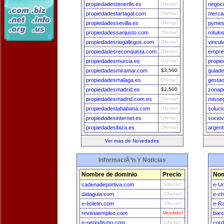
propiedadestenerife.es
Ofertar!
negoc
propiedadestartagal.com
Ofertar!
merca
propiedadessevilla.es
Ofertar!
pymes
propiedadessanjusto.com
Ofertar!
rotulo
propiedadesriogallegos.com
Ofertar!
vincul
propiedadesreconquista.com
Ofertar!
empre
propiedadesmurcia.es
Ofertar!
propie
propiedadesmiramar.com
$3,500
guiade
propiedadesmalaga.es
Ofertar!
gesta
propiedadesmadrid.es
$2,500
zonap
propiedadesmadrid.com.es
Ofertar!
misne
propiedadeslahabana.com
Ofertar!
soluci
propiedadesinternet.es
Ofertar!
sociov
propiedadesibiza.es
Ofertar!
argen
Ver mas de Novedades
InformaciÃ³n Y Noticias
Nombre de dominio
Precio
Nom
cadenadeportiva.com
Ofertar!
e-U
dataguia.com
Ofertar!
e-ch
e-boletin.com
Ofertar!
e-Ra
revistaempleo.com
Vendido!
bar
e-periodismo.com
Ofertar!
cord