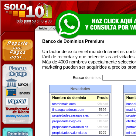
Banco de Dominios Premium
Un factor de éxito en el mundo Internet es con
fácil de recordar y que potencie las actividade
Más de 4000 nombres especialmente seleccion
marketing pueden ser adquiridos a precios pro
Buscar dominios:
Novedades
Nombre de dominio
Precio
Nomb
testdomain.com
Ofertar!
busca
fincasganaderas.com
$199
madri
propiedadeszaragoza.es
Ofertar!
propie
propiedadesvigo.es
Ofertar!
ofert
propiedadesvalladolid.es
Ofertar!
portal
propiedadesvalencia.es
$295
minutr