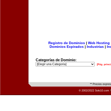
Registro de Dominios
|
Web Hosting
Dominios Expirados
|
Industrias
|
In
Categorías de Dominio:
[Pág. princi
** Precios expre
© 2002/2022 Solo10.com