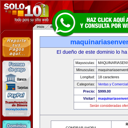
maquinariasenve
El dueño de este dominio lo ha
Mayusculas:
MAQUINARIASEN
Minusculas:
maquinariasenven
Longitud:
18 caracteres
Categorias:
Ventas y Comercial
Precio:
$999.00
Visitar!
maquinariasenve
Serán consideradas ofer
R