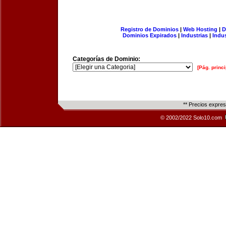
Registro de Dominios
|
Web Hosting
|
D
Dominios Expirados
|
Industrias
|
Indu
Categorías de Dominio:
[Pág. princi
** Precios expre
© 2002/2022 Solo10.com