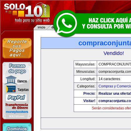
compraconjunt
Vendido!
Mayusculas:
COMPRACONJUNT
Minusculas:
compraconjunta.co
Longitud:
14 caracteres
Categorias:
Compras y Comercio
Precio:
Realizar una oferta
Visitar!
compraconjunta.c
Serán consideradas ofer