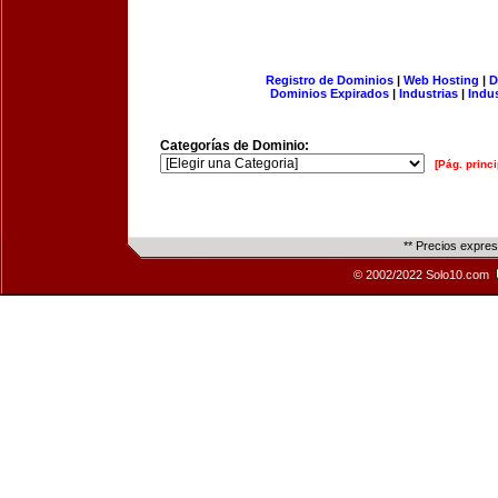
Registro de Dominios
|
Web Hosting
|
D
Dominios Expirados
|
Industrias
|
Indu
Categorías de Dominio:
[Pág. princi
** Precios expre
© 2002/2022 Solo10.com