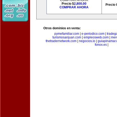
COMPRAR AHORA
Precio $
2,800.00
Precio 
COMPRAR AHORA
Otros dominios en venta:
pymefamiliar.com
|
e-periodico.com
|
tradega
turismosanjuan.com
|
empleosweb.com
|
mer
thetradernetwork.com
|
negocios.io
|
guiapinamar
fonox.es
|