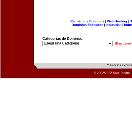
Registro de Dominios
|
Web Hosting
|
D
Dominios Expirados
|
Industrias
|
Indu
Categorías de Dominio:
[Pág. princi
** Precios expre
© 2002/2022 Solo10.com