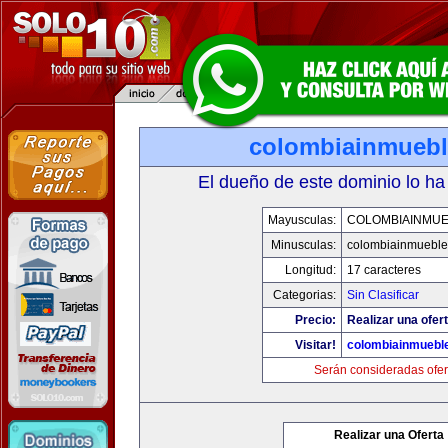
colombiainmueb
El dueño de este dominio lo ha
Mayusculas:
COLOMBIAINMU
Minusculas:
colombiainmueble
Longitud:
17 caracteres
Categorias:
Sin Clasificar
Precio:
Realizar una ofert
Visitar!
colombiainmuebl
Serán consideradas ofer
Realizar una Oferta