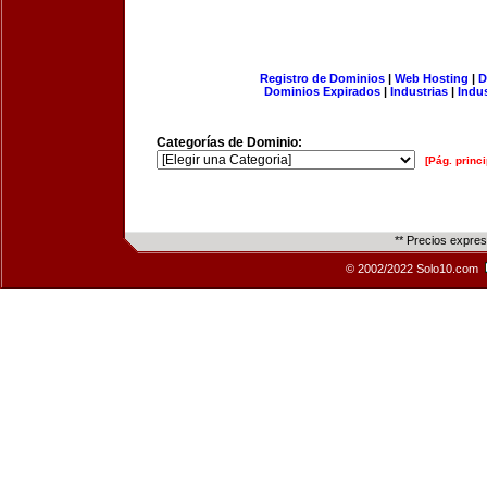
Registro de Dominios
|
Web Hosting
|
D
Dominios Expirados
|
Industrias
|
Indu
Categorías de Dominio:
[Pág. princi
** Precios expre
© 2002/2022 Solo10.com