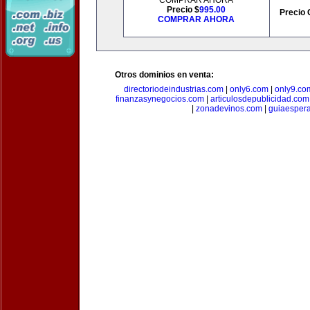
COMPRAR AHORA
Precio $
995.00
Precio 
COMPRAR AHORA
Otros dominios en venta:
directoriodeindustrias.com
|
only6.com
|
only9.co
finanzasynegocios.com
|
articulosdepublicidad.com
|
zonadevinos.com
|
guiaesper