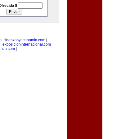
Ofrecido $
m
|
finanzasyeconomia.com
|
|
exposicioninternacional.com
anza.com
|