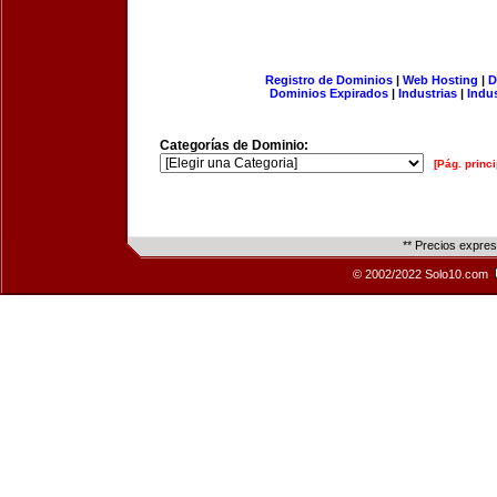
Registro de Dominios
|
Web Hosting
|
D
Dominios Expirados
|
Industrias
|
Indu
Categorías de Dominio:
[Pág. princi
** Precios expre
© 2002/2022 Solo10.com