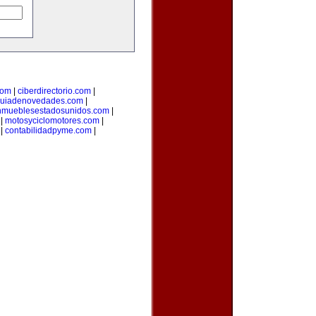
com
|
ciberdirectorio.com
|
uiadenovedades.com
|
nmueblesestadosunidos.com
|
|
motosyciclomotores.com
|
|
contabilidadpyme.com
|