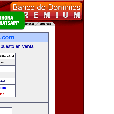
o.com
 puesto en Venta
RIO.COM
com
rta!
.com
tas