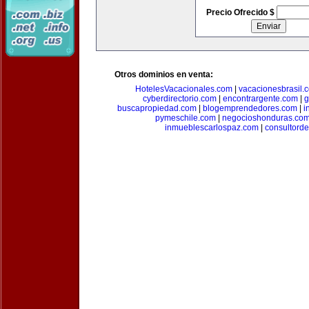
Precio Ofrecido $
Otros dominios en venta:
HotelesVacacionales.com
|
vacacionesbrasil.
cyberdirectorio.com
|
encontrargente.com
|
g
buscapropiedad.com
|
blogemprendedores.com
|
i
pymeschile.com
|
negocioshonduras.co
inmueblescarlospaz.com
|
consultorde