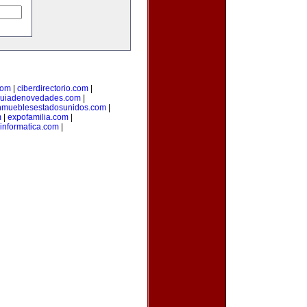
com
|
ciberdirectorio.com
|
uiadenovedades.com
|
nmueblesestadosunidos.com
|
m
|
expofamilia.com
|
informatica.com
|