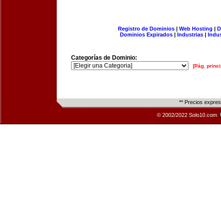
Registro de Dominios
|
Web Hosting
|
D
Dominios Expirados
|
Industrias
|
Indu
Categorías de Dominio:
[Pág. princi
** Precios expre
© 2002/2022 Solo10.com