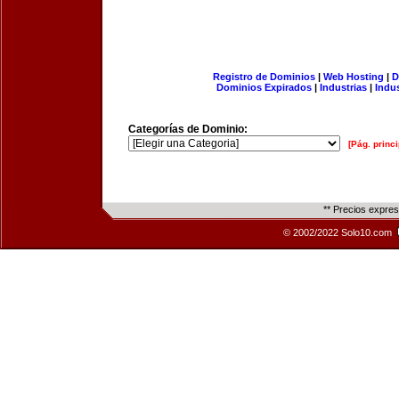
Registro de Dominios
|
Web Hosting
|
D
Dominios Expirados
|
Industrias
|
Indu
Categorías de Dominio:
[Pág. princi
** Precios expre
© 2002/2022 Solo10.com