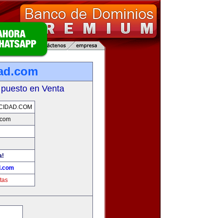
dad.com
 puesto en Venta
CIDAD.COM
.com
a!
d.com
tas