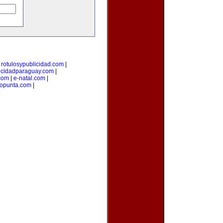
|
rotulosypublicidad.com
|
icidadparaguay.com
|
com
|
e-natal.com
|
mopunta.com
|