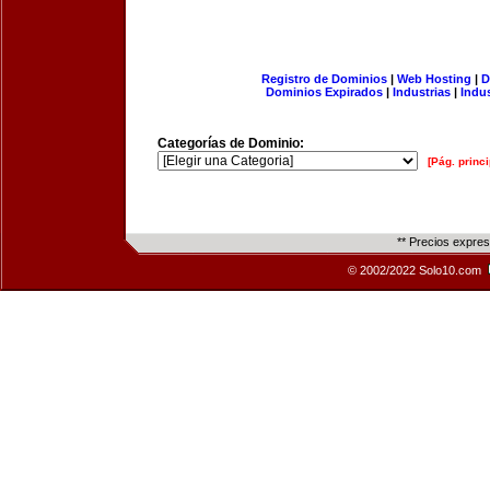
Registro de Dominios
|
Web Hosting
|
D
Dominios Expirados
|
Industrias
|
Indu
Categorías de Dominio:
[Pág. princi
** Precios expre
© 2002/2022 Solo10.com