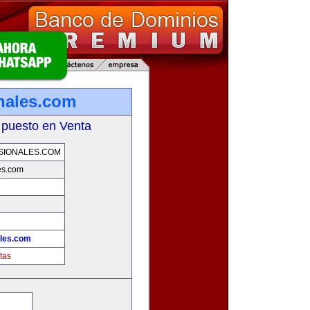
onales.com
 puesto en Venta
SIONALES.COM
es.com
ales.com
tas