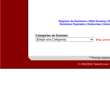
Registro de Dominios
|
Web Hosting
|
D
Dominios Expirados
|
Industrias
|
Indu
Categorías de Dominio:
[Pág. princi
** Precios expre
© 2002/2022 Solo10.com