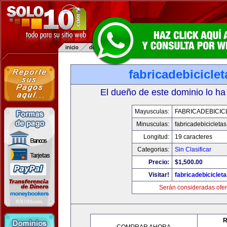
fabricadebicicle
El dueño de este dominio lo ha
Mayusculas:
FABRICADEBICIC
Minusculas:
fabricadebicicleta
Longitud:
19 caracteres
Categorias:
Sin Clasificar
Precio:
$1,500.00
Visitar!
fabricadebiciclet
Serán consideradas ofer
R