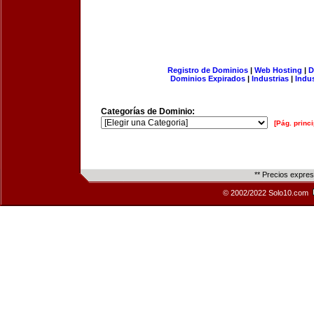
Registro de Dominios
|
Web Hosting
|
D
Dominios Expirados
|
Industrias
|
Indu
Categorías de Dominio:
[Pág. princi
** Precios expre
© 2002/2022 Solo10.com