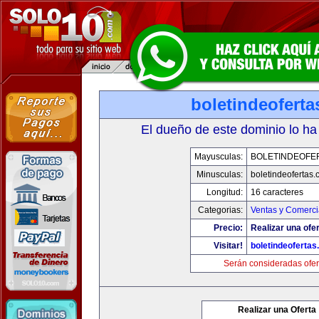
boletindeofert
El dueño de este dominio lo ha
Mayusculas:
BOLETINDEOFE
Minusculas:
boletindeofertas
Longitud:
16 caracteres
Categorias:
Ventas y Comerci
Precio:
Realizar una ofer
Visitar!
boletindeoferta
Serán consideradas ofer
Realizar una Oferta