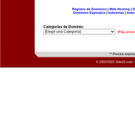
Registro de Dominios
|
Web Hosting
|
D
Dominios Expirados
|
Industrias
|
Indu
Categorías de Dominio:
[Pág. princi
** Precios expre
© 2002/2022 Solo10.com