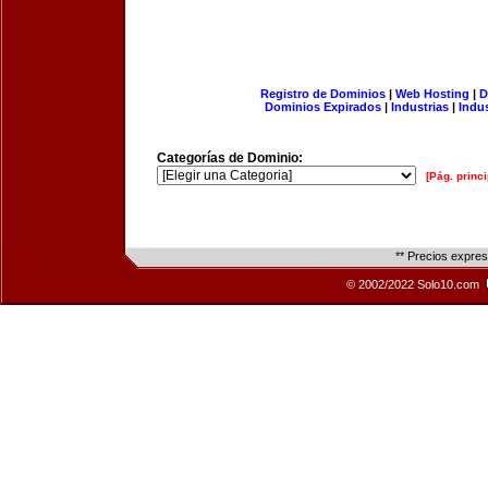
Registro de Dominios
|
Web Hosting
|
D
Dominios Expirados
|
Industrias
|
Indu
Categorías de Dominio:
[Pág. princi
** Precios expre
© 2002/2022 Solo10.com