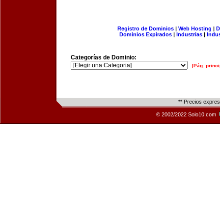
Registro de Dominios
|
Web Hosting
|
D
Dominios Expirados
|
Industrias
|
Indu
Categorías de Dominio:
[Pág. princi
** Precios expre
© 2002/2022 Solo10.com