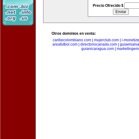
Precio Ofrecido $
Otros dominios en venta:
caribecolombiano.com
|
mujerclub.com
|
i-monetiz
areafutbol.com
|
directoriocanada.com
|
guiaelsalv
guianicaragua.com
|
marketingem