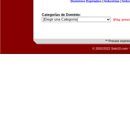
Dominios Expirados
|
Industrias
|
Indu
Categorías de Dominio:
[Pág. princi
** Precios expre
© 2002/2022 Solo10.com