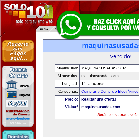
maquinasusada
Vendido!
Mayusculas:
MAQUINASUSADAS.COM
Minusculas:
maquinasusadas.com
Longitud:
14 caracteres
Categorias:
Compras y Comercio ElectrÃ³nico
Precio:
Realizar una oferta!
Visitar!
maquinasusadas.com
Serán consideradas ofer