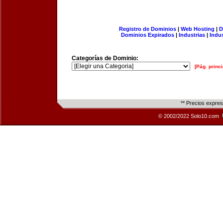
Registro de Dominios
|
Web Hosting
|
D
Dominios Expirados
|
Industrias
|
Indu
Categorías de Dominio:
[Pág. princi
** Precios expre
© 2002/2022 Solo10.com