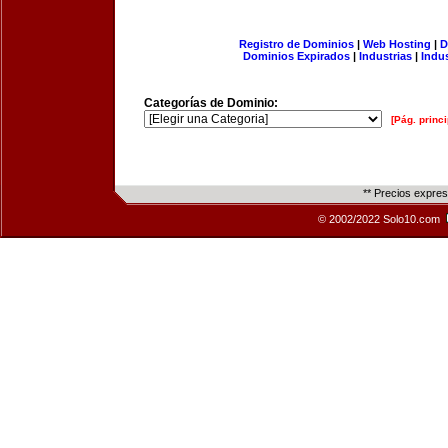
Registro de Dominios
|
Web Hosting
|
D
Dominios Expirados
|
Industrias
|
Indu
Categorías de Dominio:
[Pág. princi
** Precios expre
© 2002/2022 Solo10.com