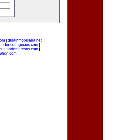
com
|
guiainmobiliaria.net
|
uertoriconegocios.com
|
munidadempresas.com
|
ation.com
|