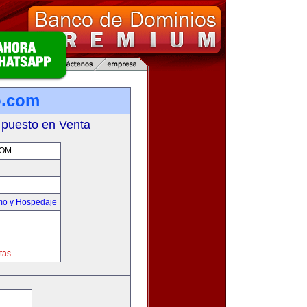
o.com
 puesto en Venta
COM
smo y Hospedaje
tas