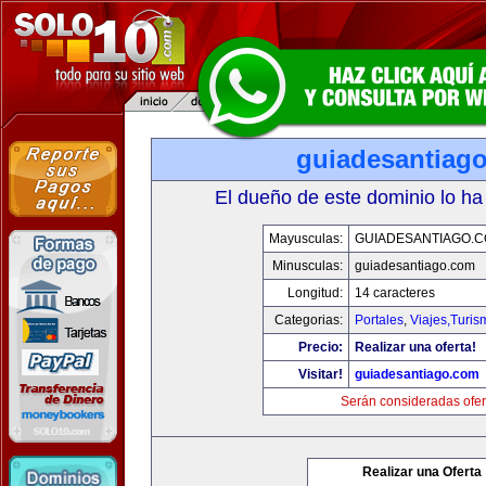
guiadesantiag
El dueño de este dominio lo ha
Mayusculas:
GUIADESANTIAGO.
Minusculas:
guiadesantiago.com
Longitud:
14 caracteres
Categorias:
Portales
,
Viajes,Turi
Precio:
Realizar una oferta!
Visitar!
guiadesantiago.com
Serán consideradas ofer
Realizar una Oferta