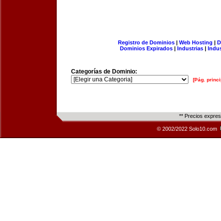
Registro de Dominios
|
Web Hosting
|
D
Dominios Expirados
|
Industrias
|
Indu
Categorías de Dominio:
[Pág. princi
** Precios expre
© 2002/2022 Solo10.com