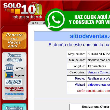
sitiodeventas
El dueño de este dominio lo ha
Mayusculas:
SITIODEVENTA
Minusculas:
sitiodeventas.c
Longitud:
13 caracteres
Categorias:
Ventas y Comerc
Precio:
Realizar una ofe
Visitar!
sitiodeventas.
Serán consideradas ofer
Realizar una Oferta