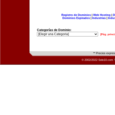
Registro de Dominios
|
Web Hosting
|
D
Dominios Expirados
|
Industrias
|
Indu
Categorías de Dominio:
[Pág. princi
** Precios expre
© 2002/2022 Solo10.com