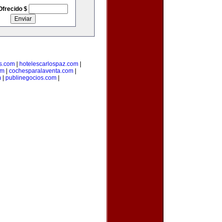
Ofrecido $
s.com
|
hotelescarlospaz.com
|
om
|
cochesparalaventa.com
|
m
|
publinegocios.com
|