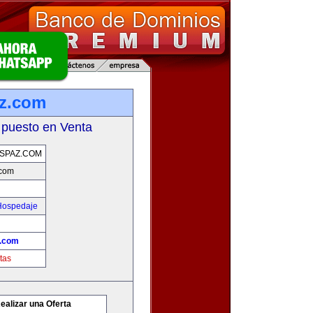
az.com
 puesto en Venta
SPAZ.COM
.com
 Hospedaje
z.com
tas
ealizar una Oferta