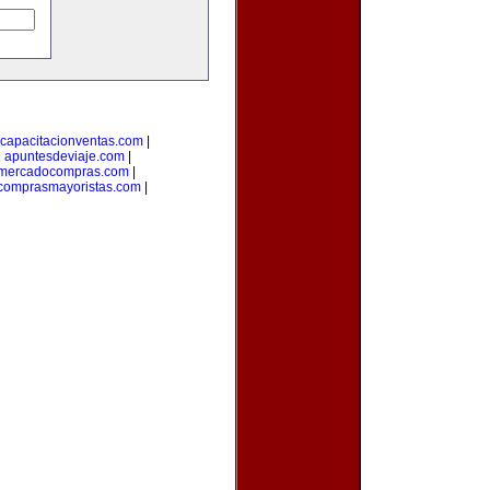
capacitacionventas.com
|
|
apuntesdeviaje.com
|
mercadocompras.com
|
comprasmayoristas.com
|