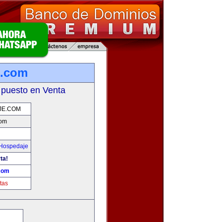
e.com
 puesto en Venta
JE.COM
com
 Hospedaje
ta!
com
tas